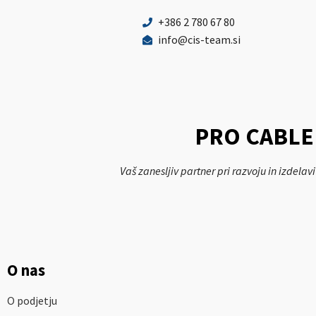
+386 2 780 67 80
info@cis-team.si
PRO CABLE
Vaš zanesljiv partner pri razvoju in izdelav
O nas
O podjetju